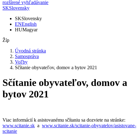
rozšírené vyhľadávanie
SK
Slovensky
SK
Slovensky
EN
English
HU
Magyar
Žíp
Úvodná stránka
Samospráva
Voľby
Sčítanie obyvateľov, domov a bytov 2021
Sčítanie obyvateľov, domov a
bytov 2021
Viac informácií k asistovanému sčítaniu sa dozviete na stránke:
www.scitanie.sk
a
www.scitanie.sk/scitanie-obyvatelov/asistovane-
scitanie