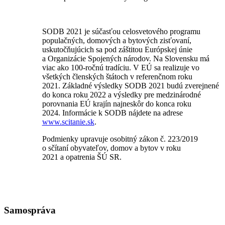
SODB 2021 je súčasťou celosvetového programu
populačných, domových a bytových zisťovaní,
uskutočňujúcich sa pod záštitou Európskej únie
a Organizácie Spojených národov. Na Slovensku má
viac ako 100-ročnú tradíciu. V EÚ sa realizuje vo
všetkých členských štátoch v referenčnom roku
2021. Základné výsledky SODB 2021 budú zverejnené
do konca roku 2022 a výsledky pre medzinárodné
porovnania EÚ krajín najneskôr do konca roku
2024. Informácie k SODB nájdete na adrese
www.scitanie.sk
.
Podmienky upravuje osobitný zákon č. 223/2019
o sčítaní obyvateľov, domov a bytov v roku
2021 a opatrenia ŠÚ SR.
Samospráva