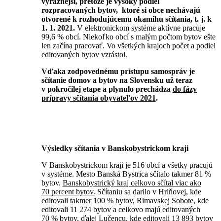
výraznejší, pretože je vysoký podiel
rozpracovaných bytov, ktoré si obce nechávajú
otvorené k rozhodujúcemu okamihu sčítania, t. j. k
1. 1. 2021.
V elektronickom systéme aktívne pracuje
99,6 % obcí. Niekoľko obcí s malým počtom bytov ešte
len začína pracovať. Vo všetkých krajoch počet a podiel
editovaných bytov vzrástol.
Vďaka zodpovednému prístupu samospráv je
sčítanie domov a bytov na Slovensku už teraz
v pokročilej etape a plynulo prechádza
do fázy
prípravy sčítania obyvateľov 2021
.
Výsledky sčítania v Banskobystrickom kraji
V Banskobystrickom kraji je 516 obcí a všetky pracujú
v systéme. Mesto Banská Bystrica sčítalo takmer 81 %
bytov.
Banskobystrický kraj celkovo sčítal viac ako
70 percent bytov.
Sčítaniu sa darilo v Hriňovej, kde
editovali takmer 100 % bytov, Rimavskej Sobote, kde
editovali 11 274 bytov a celkovo majú editovaných
70 % bytov, ďalej Lučencu, kde editovali 13 893 bytov