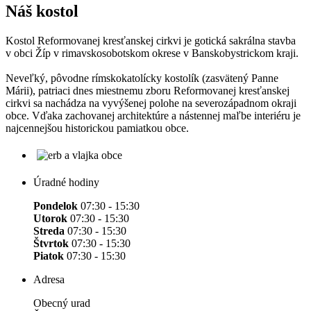
Náš kostol
Kostol Reformovanej kresťanskej cirkvi je gotická sakrálna stavba
v obci Žíp v rimavskosobotskom okrese v Banskobystrickom kraji.
Neveľký, pôvodne rímskokatolícky kostolík (zasvätený Panne
Márii), patriaci dnes miestnemu zboru Reformovanej kresťanskej
cirkvi sa nachádza na vyvýšenej polohe na severozápadnom okraji
obce. Vďaka zachovanej architektúre a nástennej maľbe interiéru je
najcennejšou historickou pamiatkou obce.
Úradné hodiny
Pondelok
07:30 - 15:30
Utorok
07:30 - 15:30
Streda
07:30 - 15:30
Štvrtok
07:30 - 15:30
Piatok
07:30 - 15:30
Adresa
Obecný urad