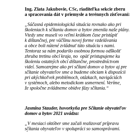
Ing. Zlata Jakubovie, CSc, riaditeľka sekcie zberu
a spracovania dát v priemysle a terénnych zisťovaní:
„Súčasná epidemiologická situácia rovnako ako pri
školeniach k sčítaniu domov a bytov zmenila naše plány.
Vtedy sme museli vo veľmi krátkom čase pristúpiť
k dištančnej, pre väčšinu novej forme vzdelávania
a obce boli nútené zvládnuť túto situáciu s nami.
Tentoraz sa nám podarilo osobnou formou odškoliť
zhruba tretinu obcí kraja, no opäť pristupujeme ku
školeniu ostatných obcí dištančne, prostredníctvom
videí. Samozrejme ako pri sčítaní domov a bytov aj pre
sčítanie obyvateľov sme a budeme obciam k dispozícii
pri akýchkoľvek problémoch, otázkach, navigáciách
v systémoch, alebo metodickom usmernení. Veríme,
že spoločne zvládneme obidve fázy sčítania.“
Jasmína Stauder, hovorkyňa pre Sčítanie obyvateľov
domov a bytov 2021 uvádza:
„V mesiaci október sme začali realizovať prípravu
sčítania obyvateľov v spolupráci so samosprávami.