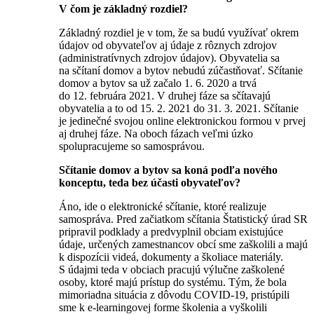
V čom je základný rozdiel?
Základný rozdiel je v tom, že sa budú využívať okrem
údajov od obyvateľov aj údaje z rôznych zdrojov
(administratívnych zdrojov údajov). Obyvatelia sa
na sčítaní domov a bytov nebudú zúčastňovať. Sčítanie
domov a bytov sa už začalo 1. 6. 2020 a trvá
do 12. februára 2021. V druhej fáze sa sčítavajú
obyvatelia a to od 15. 2. 2021 do 31. 3. 2021. Sčítanie
je jedinečné svojou online elektronickou formou v prvej
aj druhej fáze. Na oboch fázach veľmi úzko
spolupracujeme so samosprávou.
Sčítanie domov a bytov sa koná podľa nového
konceptu, teda bez účasti obyvateľov?
Áno, ide o elektronické sčítanie, ktoré realizuje
samospráva. Pred začiatkom sčítania Štatistický úrad SR
pripravil podklady a predvyplnil obciam existujúce
údaje, určených zamestnancov obcí sme zaškolili a majú
k dispozícii videá, dokumenty a školiace materiály.
S údajmi teda v obciach pracujú výlučne zaškolené
osoby, ktoré majú prístup do systému. Tým, že bola
mimoriadna situácia z dôvodu COVID-19, pristúpili
sme k e-learningovej forme školenia a vyškolili