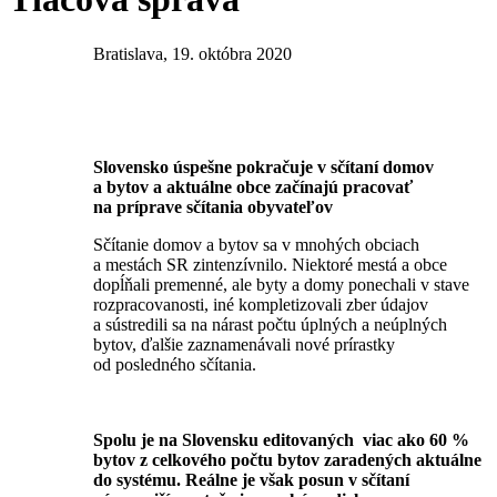
Bratislava, 19. októbra 2020
Slovensko úspešne pokračuje v sčítaní domov
a bytov a aktuálne obce začínajú pracovať
na príprave sčítania obyvateľov
Sčítanie domov a bytov sa v mnohých obciach
a mestách SR zintenzívnilo. Niektoré mestá a obce
dopĺňali premenné, ale byty a domy ponechali v stave
rozpracovanosti, iné kompletizovali zber údajov
a sústredili sa na nárast počtu úplných a neúplných
bytov, ďalšie zaznamenávali nové prírastky
od posledného sčítania.
Spolu je na Slovensku editovaných viac ako 60 %
bytov z celkového počtu bytov zaradených aktuálne
do systému. Reálne je však posun v sčítaní