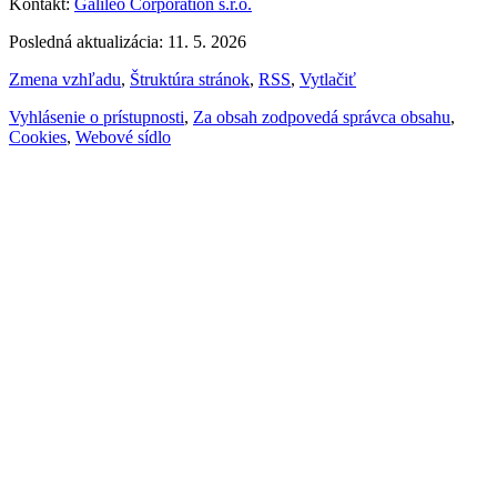
Kontakt:
Galileo Corporation s.r.o.
Posledná aktualizácia: 11. 5. 2026
Zmena vzhľadu
,
Štruktúra stránok
,
RSS
,
Vytlačiť
Vyhlásenie o prístupnosti
,
Za obsah zodpovedá správca obsahu
,
Cookies
,
Webové sídlo