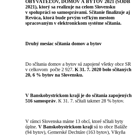
OBYVATEĽOV, DOMOV A BYTOV 2021 (SODB
2021), ktorý sa realizuje na celom Slovensku
v spolupráci so samosprávami. Sčítanie finalizuje aj
Revúca, ktorá bude prvým veľkým mestom
spracovaným v elektronickom systéme sčítania.
Druhý mesiac sčítania domov a bytov
Do sčítania domov a bytov sú zapojené všetky obce SR
v celkovom počte 2 927.
K 31. 7. 2020 bolo sčítaných
20, 6 % bytov na Slovensku.
V
Banskobystrickom
kraji
je do sčítania zapojených
516
samospráv
. K 31. 7. sčítali takmer 28 % bytov.
V rámci Slovenska máme 13 obcí, ktoré sčítali byty
úplne.
V Banskobystrickom kraji
sú to obce Baláže
(94 bytov), Gemerské Dechtáre (163 bytov), Vlkyňa