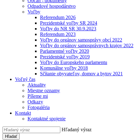
Občan - dokumenty
Odpadové hospodárstvo
Voľby
Referendum 2026
Prezidentské voľby SR 2024
Voľby do NR SR 30.9.2023
Referendum 2023
Voľby do orgánov samosprávy obcí 2022
Voľby do orgánov samosprávnych krajov 2022
Parlamentné voľby 2020
Prezidentské voľby 2019
Voľby do Europskeho parlamentu
Komunálne voľby 2018
Sčítanie obyvateľov, domov a bytov 2021
Voľný čas
Aktuality
Miestne oznamy
Píšeme mi
Odkazy
Fotogaléria
Kontakt
Kontaktné spojenie
Hľadaný výraz
Hľadať