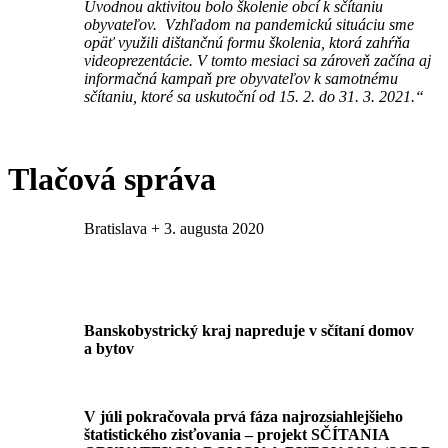
Úvodnou aktivitou bolo školenie obcí k sčítaniu
obyvateľov. Vzhľadom na pandemickú situáciu sme
opäť využili dištančnú formu školenia, ktorá zahŕňa
videoprezentácie. V tomto mesiaci sa zároveň začína aj
informačná kampaň pre obyvateľov k samotnému
sčítaniu, ktoré sa uskutoční od 15. 2. do 31. 3. 2021.“
Tlačová správa
Bratislava + 3. augusta 2020
Banskobystrický kraj napreduje v sčítaní domov
a bytov
V júli pokračovala prvá fáza najrozsiahlejšieho
štatistického zisťovania – projekt SČÍTANIA