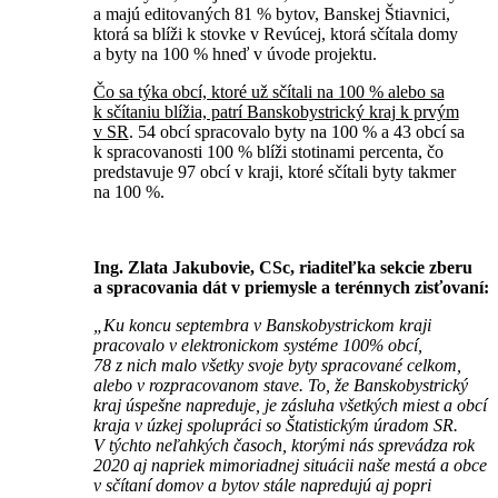
a majú editovaných 81 % bytov, Banskej Štiavnici,
ktorá sa blíži k stovke v Revúcej, ktorá sčítala domy
a byty na 100 % hneď v úvode projektu.
Čo sa týka obcí, ktoré už sčítali na 100 % alebo sa
k sčítaniu blížia, patrí Banskobystrický kraj k prvým
v SR
. 54 obcí spracovalo byty na 100 % a 43 obcí sa
k spracovanosti 100 % blíži stotinami percenta, čo
predstavuje 97 obcí v kraji, ktoré sčítali byty takmer
na 100 %.
Ing. Zlata Jakubovie, CSc, riaditeľka sekcie zberu
a spracovania dát v priemysle a terénnych zisťovaní:
„Ku koncu septembra v Banskobystrickom kraji
pracovalo v elektronickom systéme 100% obcí,
78 z nich malo všetky svoje byty spracované celkom,
alebo v rozpracovanom stave. To, že Banskobystrický
kraj úspešne napreduje, je zásluha všetkých miest a obcí
kraja v úzkej spolupráci so Štatistickým úradom SR.
V týchto neľahkých časoch, ktorými nás sprevádza rok
2020 aj napriek mimoriadnej situácii naše mestá a obce
v sčítaní domov a bytov stále napredujú aj popri