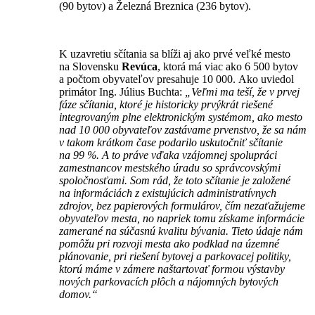
(90 bytov) a Železná Breznica (236 bytov).
K uzavretiu sčítania sa blíži aj ako prvé veľké mesto
na Slovensku
Revúca
, ktorá má viac ako 6 500 bytov
a počtom obyvateľov presahuje 10 000. Ako uviedol
primátor Ing. Július Buchta:
„Veľmi ma teší, že v prvej
fáze sčítania, ktoré je historicky prvýkrát riešené
integrovaným plne elektronickým systémom, ako mesto
nad 10 000 obyvateľov zastávame prvenstvo, že sa nám
v takom krátkom čase podarilo uskutočniť sčítanie
na 99 %. A to práve vďaka vzájomnej spolupráci
zamestnancov mestského úradu so správcovskými
spoločnosťami. Som rád, že toto sčítanie je založené
na informáciách z existujúcich administratívnych
zdrojov, bez papierových formulárov, čím nezaťažujeme
obyvateľov mesta, no napriek tomu získame informácie
zamerané na súčasnú kvalitu bývania. Tieto údaje nám
pomôžu pri rozvoji mesta ako podklad na územné
plánovanie, pri riešení bytovej a parkovacej politiky,
ktorú máme v zámere naštartovať formou výstavby
nových parkovacích plôch a nájomných bytových
domov.“