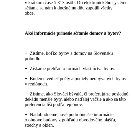
v krátkom čase 5 313 osôb. Do elektronického systému
sčítania sa nám k dnešnému dňu zapojili všetky
obce.
Aké informácie prinesie sčítanie domov a bytov?
+
Zistíme, koľko bytov a domov na Slovensku
pribudlo.
+
Získame prehľad o formách vlastníctva bytov.
+
Budeme vedieť počty a podiely neobývaných bytov
v regiónoch.
+
Zistíme, ako Slováci bývajú, či preferujú za poslednú
dekádu menšie byty, alebo naďalej väčšie a ako sa táto
preferencia líši podľa regiónov.
+
Nadobudneme nové podrobnejšie informácie
o obnove budovy z pohľadu obvodového plášťa,
strechy a okien.