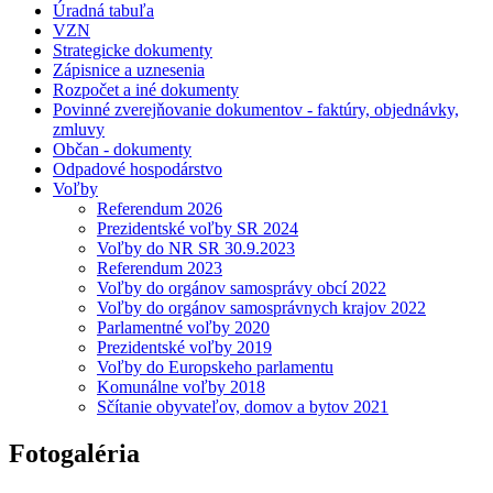
Úradná tabuľa
VZN
Strategicke dokumenty
Zápisnice a uznesenia
Rozpočet a iné dokumenty
Povinné zverejňovanie dokumentov - faktúry, objednávky,
zmluvy
Občan - dokumenty
Odpadové hospodárstvo
Voľby
Referendum 2026
Prezidentské voľby SR 2024
Voľby do NR SR 30.9.2023
Referendum 2023
Voľby do orgánov samosprávy obcí 2022
Voľby do orgánov samosprávnych krajov 2022
Parlamentné voľby 2020
Prezidentské voľby 2019
Voľby do Europskeho parlamentu
Komunálne voľby 2018
Sčítanie obyvateľov, domov a bytov 2021
Fotogaléria