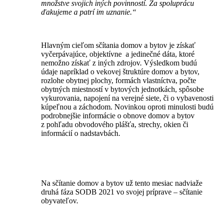
množstve svojich iných povinností. Za spoluprácu
ďakujeme a patrí im uznanie.“
Hlavným cieľom sčítania domov a bytov je získať
vyčerpávajúce, objektívne a jedinečné dáta, ktoré
nemožno získať z iných zdrojov. Výsledkom budú
údaje napríklad o vekovej štruktúre domov a bytov,
rozlohe obytnej plochy, formách vlastníctva, počte
obytných miestností v bytových jednotkách, spôsobe
vykurovania, napojení na verejné siete, či o vybavenosti
kúpeľnou a záchodom. Novinkou oproti minulosti budú
podrobnejšie informácie o obnove domov a bytov
z pohľadu obvodového plášťa, strechy, okien či
informácií o nadstavbách.
Na sčítanie domov a bytov už tento mesiac nadviaže
druhá fáza SODB 2021 vo svojej príprave – sčítanie
obyvateľov.