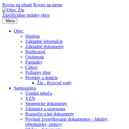
Rovno na obsah
Rovno na menu
Žíp
Oficiálne stránky obce
Menu
Obec
História
Základné informácie
Základné dokumenty
Budúcnosť
Osobnosti
Pamiatky
Cirkev
Požiarny zbor
Projekty a dotácie
Žíp - Rozvod vody
Samospráva
Úradná tabuľa
VZN
Strategicke dokumenty
Zápisnice a uznesenia
Rozpočet a iné dokumenty
Povinné zverejňovanie dokumentov - faktúry,
objednávky, zmluvy