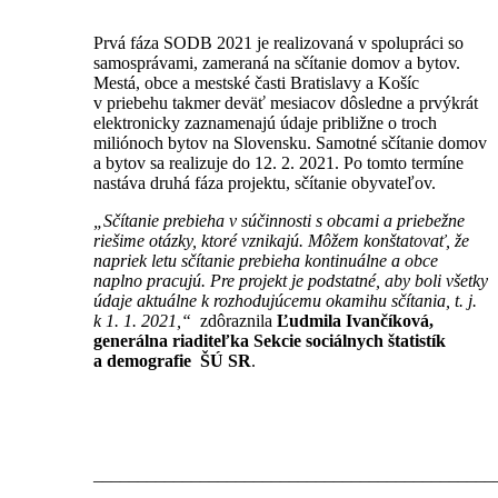
Prvá fáza SODB 2021 je realizovaná v spolupráci so
samosprávami, zameraná na sčítanie domov a bytov.
Mestá, obce a mestské časti Bratislavy a Košíc
v priebehu takmer deväť mesiacov dôsledne a prvýkrát
elektronicky zaznamenajú údaje približne o troch
miliónoch bytov na Slovensku. Samotné sčítanie domov
a bytov sa realizuje do 12. 2. 2021. Po tomto termíne
nastáva druhá fáza projektu, sčítanie obyvateľov.
„Sčítanie prebieha v súčinnosti s obcami a priebežne
riešime otázky, ktoré vznikajú. Môžem konštatovať, že
napriek letu sčítanie prebieha kontinuálne a obce
naplno pracujú. Pre projekt je podstatné, aby boli všetky
údaje aktuálne k rozhodujúcemu okamihu sčítania, t. j.
k 1. 1. 2021,“
zdôraznila
Ľudmila Ivančíková,
generálna riaditeľka Sekcie sociálnych štatistík
a demografie ŠÚ SR
.
_____________________________________________