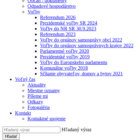
Občan - dokumenty
Odpadové hospodárstvo
Voľby
Referendum 2026
Prezidentské voľby SR 2024
Voľby do NR SR 30.9.2023
Referendum 2023
Voľby do orgánov samosprávy obcí 2022
Voľby do orgánov samosprávnych krajov 2022
Parlamentné voľby 2020
Prezidentské voľby 2019
Voľby do Europskeho parlamentu
Komunálne voľby 2018
Sčítanie obyvateľov, domov a bytov 2021
Voľný čas
Aktuality
Miestne oznamy
Píšeme mi
Odkazy
Fotogaléria
Kontakt
Kontaktné spojenie
Hľadaný výraz
Hľadať