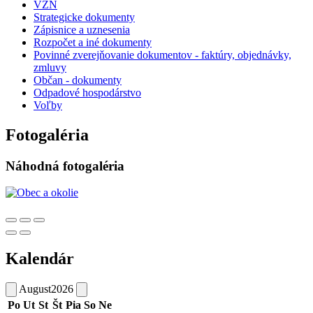
VZN
Strategicke dokumenty
Zápisnice a uznesenia
Rozpočet a iné dokumenty
Povinné zverejňovanie dokumentov - faktúry, objednávky,
zmluvy
Občan - dokumenty
Odpadové hospodárstvo
Voľby
Fotogaléria
Náhodná fotogaléria
Kalendár
August
2026
Po
Ut
St
Št
Pia
So
Ne