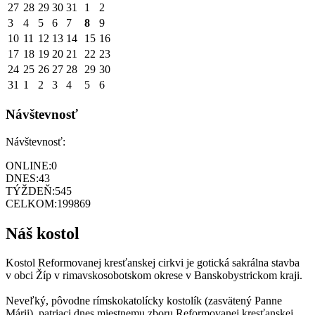
27
28
29
30
31
1
2
3
4
5
6
7
8
9
10
11
12
13
14
15
16
17
18
19
20
21
22
23
24
25
26
27
28
29
30
31
1
2
3
4
5
6
Návštevnosť
Návštevnosť:
ONLINE:
0
DNES:
43
TÝŽDEŇ:
545
CELKOM:
199869
Náš kostol
Kostol Reformovanej kresťanskej cirkvi je gotická sakrálna stavba
v obci Žíp v rimavskosobotskom okrese v Banskobystrickom kraji.
Neveľký, pôvodne rímskokatolícky kostolík (zasvätený Panne
Márii), patriaci dnes miestnemu zboru Reformovanej kresťanskej