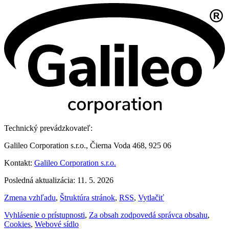
Technický prevádzkovateľ:
Galileo Corporation s.r.o., Čierna Voda 468, 925 06
Kontakt:
Galileo Corporation s.r.o.
Posledná aktualizácia: 11. 5. 2026
Zmena vzhľadu
,
Štruktúra stránok
,
RSS
,
Vytlačiť
Vyhlásenie o prístupnosti
,
Za obsah zodpovedá správca obsahu
,
Cookies
,
Webové sídlo