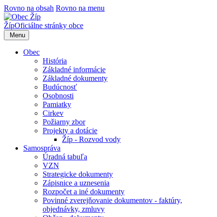
Rovno na obsah
Rovno na menu
Žíp
Oficiálne stránky obce
Menu
Obec
História
Základné informácie
Základné dokumenty
Budúcnosť
Osobnosti
Pamiatky
Cirkev
Požiarny zbor
Projekty a dotácie
Žíp - Rozvod vody
Samospráva
Úradná tabuľa
VZN
Strategicke dokumenty
Zápisnice a uznesenia
Rozpočet a iné dokumenty
Povinné zverejňovanie dokumentov - faktúry,
objednávky, zmluvy