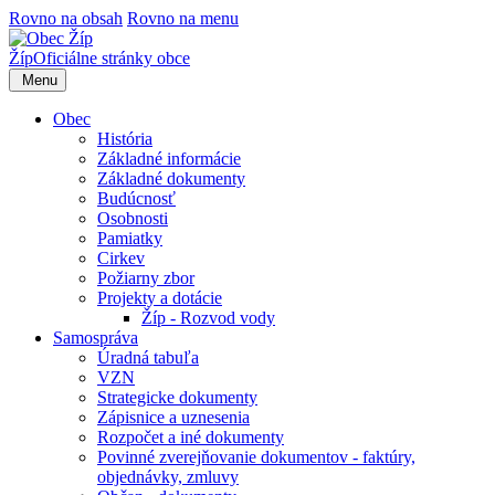
Rovno na obsah
Rovno na menu
Žíp
Oficiálne stránky obce
Menu
Obec
História
Základné informácie
Základné dokumenty
Budúcnosť
Osobnosti
Pamiatky
Cirkev
Požiarny zbor
Projekty a dotácie
Žíp - Rozvod vody
Samospráva
Úradná tabuľa
VZN
Strategicke dokumenty
Zápisnice a uznesenia
Rozpočet a iné dokumenty
Povinné zverejňovanie dokumentov - faktúry,
objednávky, zmluvy