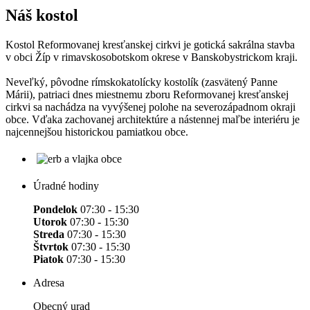
Náš kostol
Kostol Reformovanej kresťanskej cirkvi je gotická sakrálna stavba
v obci Žíp v rimavskosobotskom okrese v Banskobystrickom kraji.
Neveľký, pôvodne rímskokatolícky kostolík (zasvätený Panne
Márii), patriaci dnes miestnemu zboru Reformovanej kresťanskej
cirkvi sa nachádza na vyvýšenej polohe na severozápadnom okraji
obce. Vďaka zachovanej architektúre a nástennej maľbe interiéru je
najcennejšou historickou pamiatkou obce.
Úradné hodiny
Pondelok
07:30 - 15:30
Utorok
07:30 - 15:30
Streda
07:30 - 15:30
Štvrtok
07:30 - 15:30
Piatok
07:30 - 15:30
Adresa
Obecný urad