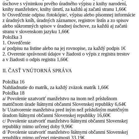
úschove s výnimkou prvého úradného výpisu z knihy narodení,
knihy manželstiev, knihy úmrtí, za každú aj začatú stranu 1,66€
b/ Osvedčenie odpisu /fotokópie/, výpisu alebo písomnej informácie
z úradných kníh, úradných záznamov, registrov listín a zo spisov
alebo súkromných spisov v úradnej úschove, za každú aj začatú
stranu v slovenskom jazyku 1,66€
Položka 3
1. Osvedčenie
a/ podpisu na listine alebo na jej rovnopise, za každý podpis 1€
2. Overenie správnosti údajov v žiadosti o výpis z registra trestov
a v žiadosti o odpis registra 1,66€
II. ČASŤ VNÚTORNÁ SPRÁVA
Položka 16
Nahliadnutie do matrík, za každý zväzok matrík 1,66€
Položka 18
a/ Povolenie uzatvoriť manželstvo na inom než príslušnom
matričnom úrade štátnymi občanmi Slovenskej republiky 6,64€
b/ Uzatvorenie manželstva pred iným než príslušným matričným
úradom štátnymi občanmi Slovenskej republiky 16,60€
c/ Povolenie uzatvoriť manželstvo štátnymi občanmi Slovenskej
republiky mimo určenej doby 9,96€
d/ Povolenie uzatvoriť manželstvo štátnymi občanmi Slovenskej
republiky mimo určenej miestnosti 33,19€