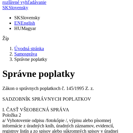
rozšírené vyhľadávanie
SK
Slovensky
SK
Slovensky
EN
English
HU
Magyar
Žíp
Úvodná stránka
Samospráva
Správne poplatky
Správne poplatky
Zákon o správnych poplatkoch č. 145/1995 Z. z.
SADZOBNÍK SPRÁVNYCH POPLATKOV
I. ČASŤ VŠEOBECNÁ SPRÁVA
Položka 2
a/ Vyhotovenie odpisu /fotokópie /, výpisu alebo písomnej
informácie z úradných kníh, úradných záznamov, evidencií,
registrov listín a zo spisov alebo súkromných spisov v úradnej