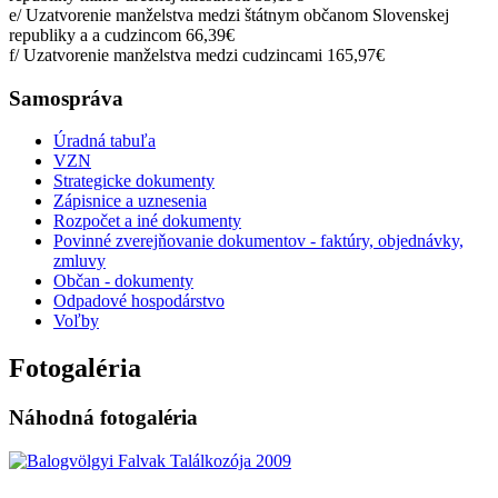
e/ Uzatvorenie manželstva medzi štátnym občanom Slovenskej
republiky a a cudzincom 66,39€
f/ Uzatvorenie manželstva medzi cudzincami 165,97€
Samospráva
Úradná tabuľa
VZN
Strategicke dokumenty
Zápisnice a uznesenia
Rozpočet a iné dokumenty
Povinné zverejňovanie dokumentov - faktúry, objednávky,
zmluvy
Občan - dokumenty
Odpadové hospodárstvo
Voľby
Fotogaléria
Náhodná fotogaléria