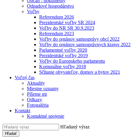
Občan - dokumenty
Odpadové hospodárstvo
Voľby
Referendum 2026
Prezidentské voľby SR 2024
Voľby do NR SR 30.9.2023
Referendum 2023
Voľby do orgánov samosprávy obcí 2022
Voľby do orgánov samosprávnych krajov 2022
Parlamentné voľby 2020
Prezidentské voľby 2019
Voľby do Europskeho parlamentu
Komunálne voľby 2018
Sčítanie obyvateľov, domov a bytov 2021
Voľný čas
Aktuality
Miestne oznamy
Píšeme mi
Odkazy
Fotogaléria
Kontakt
Kontaktné spojenie
Hľadaný výraz
Hľadať